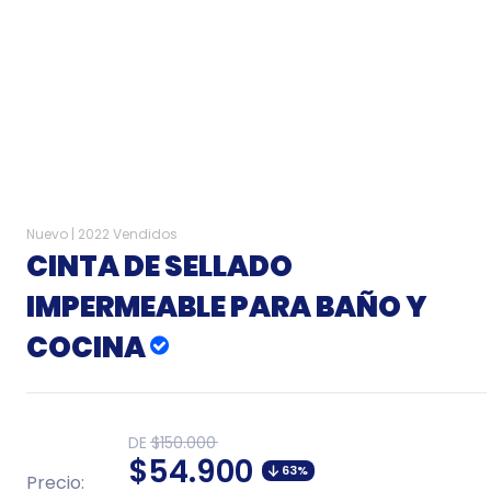
Nuevo |
2022 Vendidos
CINTA DE SELLADO
IMPERMEABLE PARA BAÑO Y
COCINA
Translation
DE
$150.000
missing:
Translation
$54.900
es.product.general.regular_price
63%
Precio: