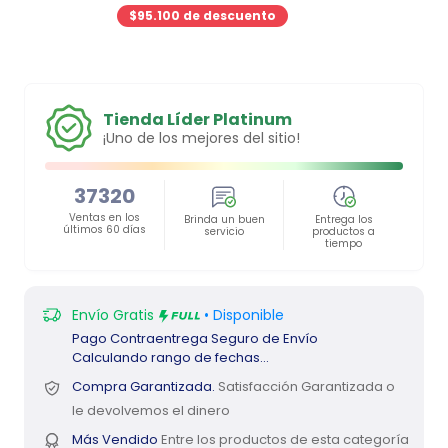
missing:
$95.100 de descuento
es.product.general.sal
Tienda Líder Platinum
¡Uno de los mejores del sitio!
37320
Ventas en los
Brinda un buen
Entrega los
últimos 60 días
servicio
productos a
tiempo
Envío Gratis
• Disponible
Pago Contraentrega
Seguro de Envío
Calculando rango de fechas...
Compra Garantizada.
Satisfacción Garantizada o
le devolvemos el dinero
Más Vendido
Entre los productos de esta categoría