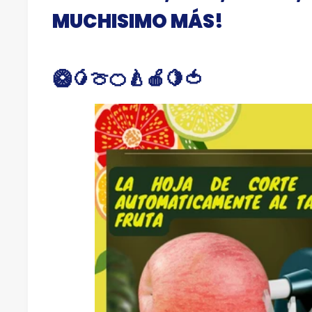
MUCHISIMO MÁS!
🥝🥭🍈🍊🍐🍎🍋🍅