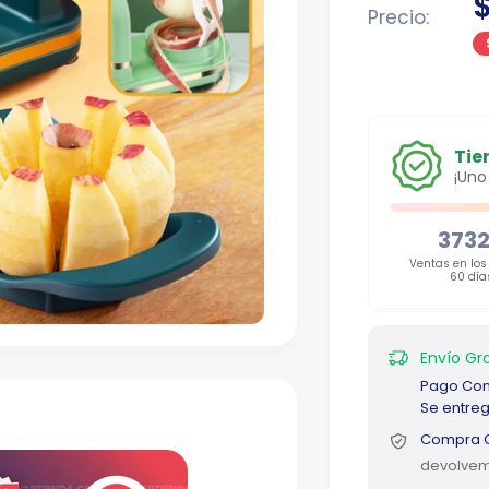
T
Precio:
m
e
Tie
¡Uno
373
Ventas en los
60 día
Envío Gra
Pago Con
Se entrega
Compra G
devolvem