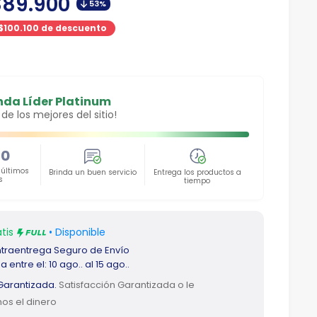
ranslation
$89.900
es.product.general.regular_price
53%
issing:
$100.100 de descuento
s.product.general.sale_price
nda Líder Platinum
 de los mejores del sitio!
20
 últimos
Brinda un buen servicio
Entrega los productos a
s
tiempo
tis
• Disponible
traentrega
Seguro de Envío
 entre el: 10 ago.. al 15 ago..
arantizada.
Satisfacción Garantizada o le
os el dinero