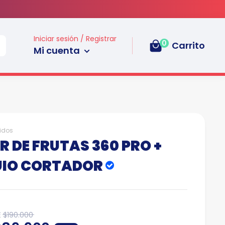
Iniciar sesión / Registrar
0
Carrito
Mi cuenta
idos
R DE FRUTAS 360 PRO +
UIO CORTADOR
Translation
E
$190.000
missing: