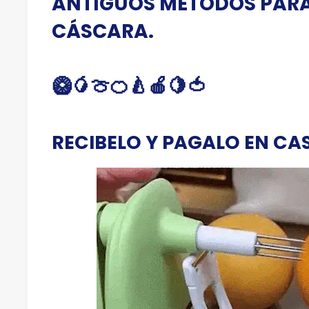
ANTIGUOS METODOS PARA
CÁSCARA.
🥝🥭🍈🍊🍐🍎🍋🍅
RECIBELO Y PAGALO EN CAS