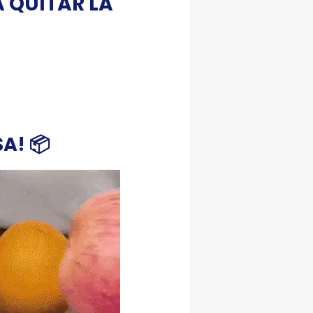
 QUITAR LA
A! 📦